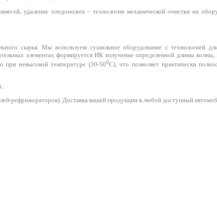
римесей, удаление плодоножек – технология механической очистки на обор
ельного сырья. Мы используем сушильное оборудование с технологией дли
тельных элементах формируется ИК излучение определенной длины волны, к
0
о при невысокой температуре (30-50
С), что позволяет практически полн
;
илей-рефрижераторов). Доставка вашей продукции в любой доступный автомо