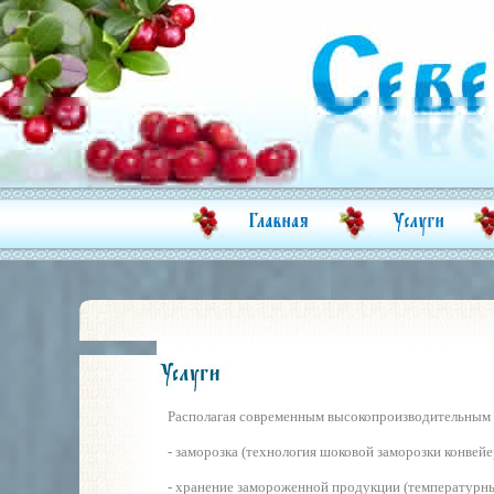
Располагая современным высокопроизводительным 
- заморозка (технология шоковой заморозки конвейе
- хранение замороженной продукции (температурн